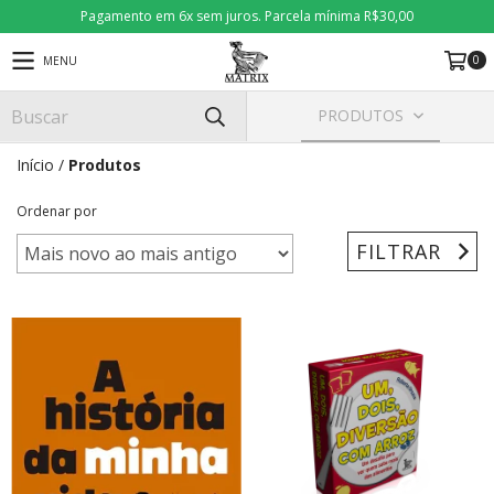
Pagamento em 6x sem juros. Parcela mínima R$30,00
0
MENU
PRODUTOS
Início
/
Produtos
Ordenar por
FILTRAR