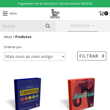
Pagamento em 6x sem juros. Parcela mínima R$30,00
0
MENU
PRODUTOS
Início
/
Produtos
Ordenar por
FILTRAR