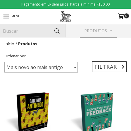
Pagamento em 6x sem juros. Parcela mínima R$30,00
0
MENU
PRODUTOS
Início
/
Produtos
Ordenar por
FILTRAR