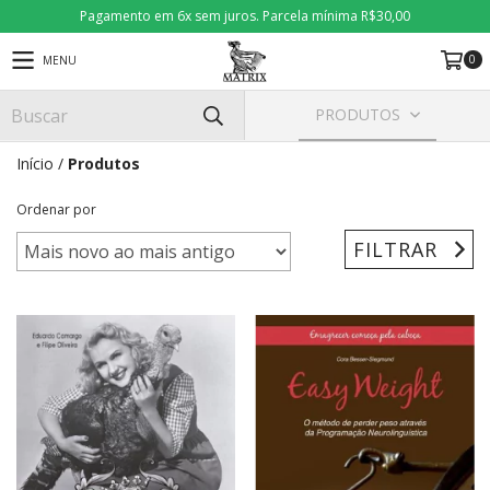
Pagamento em 6x sem juros. Parcela mínima R$30,00
0
MENU
PRODUTOS
Início
/
Produtos
Ordenar por
FILTRAR