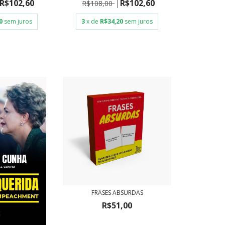
R$102,60
R$102,60
R$108,00
0
sem juros
3
x de
R$34,20
sem juros
FRASES ABSURDAS
R$51,00