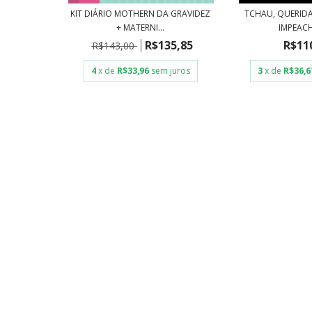
KIT DIÁRIO MOTHERN DA GRAVIDEZ
TCHAU, QUERIDA
+ MATERNI...
IMPEAC
R$135,85
R$11
R$143,00
4
x de
R$33,96
sem juros
3
x de
R$36,6