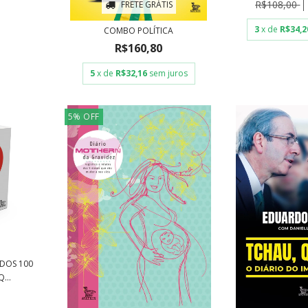
R$108,00
FRETE GRÁTIS
3
x de
R$34,2
COMBO POLÍTICA
R$160,80
5
x de
R$32,16
sem juros
5
%
OFF
DOS 100
...