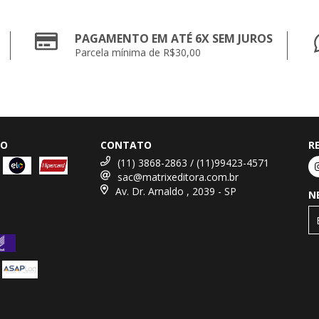
PAGAMENTO EM ATÉ 6X SEM JUROS
Parcela mínima de R$30,00
TO
CONTATO
R
(11) 3868-2863 / (11)99423-4571
sac@matrixeditora.com.br
Av. Dr. Arnaldo , 2039 - SP
N