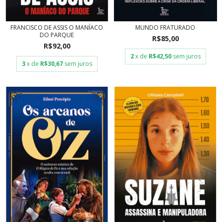
FRANCISCO DE ASSIS O MANÍACO
MUNDO FRATURADO
DO PARQUE
R$85,00
R$92,00
2
x de
R$42,50
sem juros
3
x de
R$30,67
sem juros