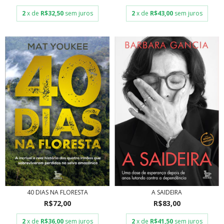
2
x de
R$32,50
sem juros
2
x de
R$43,00
sem juros
A SAIDEIRA
40 DIAS NA FLORESTA
R$83,00
R$72,00
2
x de
R$41,50
sem juros
2
x de
R$36,00
sem juros