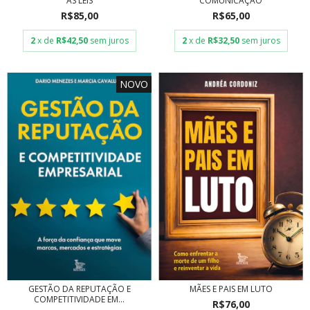
AS LEIS
COMUNICAÇÃO
R$85,00
R$65,00
2
x de
R$42,50
sem juros
2
x de
R$32,50
sem juros
NOVO
GESTÃO DA REPUTAÇÃO E
MÃES E PAIS EM LUTO
COMPETITIVIDADE EM...
R$76,00