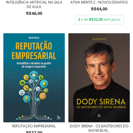
INTELIGÊNCIA ARTIFICIAL NA SALA
ATIVA MENTE 2 - NOVOS DESAFIOS
DE AULA
R$64,00
R$46,00
2
x de
R$32,00
sem juros
REPUTAÇÃO EMPRESARIAL
DODY SIRENA - OS BASTIDORES DO
SHOW BUSI...
R$37,00