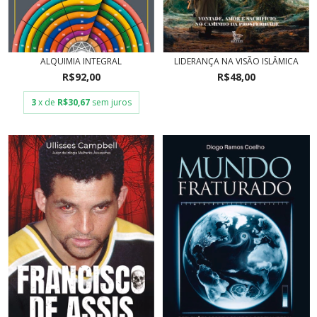
ALQUIMIA INTEGRAL
LIDERANÇA NA VISÃO ISLÂMICA
R$92,00
R$48,00
3
x de
R$30,67
sem juros